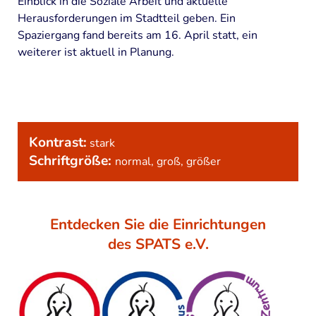
Einblick in die Soziale Arbeit und aktuelle
Herausforderungen im Stadtteil geben. Ein
Spaziergang fand bereits am 16. April statt, ein
weiterer ist aktuell in Planung.
Kontrast:
stark
Schriftgröße:
normal
,
groß
,
größer
Entdecken Sie die Einrichtungen
des SPATS e.V.