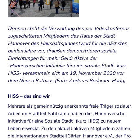
Senior*innen-Aktiv-Zentrum
Stadtteilbauernhof
Drinnen stellt die Verwaltung den per Videokonferenz
Mitgliedschaft
zugeschalteten Mitgliedern des Rates der Stadt
Hannover den Haushaltsplanentwurf für die nächsten
Spenden
beiden Jahre vor, draußen demonstrieren soziale
Einrichtungen für mehr Geld: Aktive der
Downloads
"Hannoverschen Initiative für eine soziale Stadt- kurz
HISS- versammeln sich am 19. November 2020 vor
Archiv
dem Neuen Rathaus (Foto: Andreas Bodamer-Harig)
HISS
HISS – das sind wir
Sarah hat Herz
Mehrere als gemeinnützig anerkannte freie Träger sozialer
Impressum
Arbeit im Stadtteil Sahlkamp haben die „Hannoversche
Initiative für eine Soziale Stadt“ (kurz HISS) zu neuem
Datenschutz
Leben erweckt. Zu den aktuell aktiven Mitgliedern zählen
die Internationalen StadtteilGärten Hannover e.V., der Pro
Haftungsausschluss